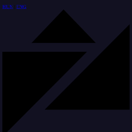
HUN
|
ENG