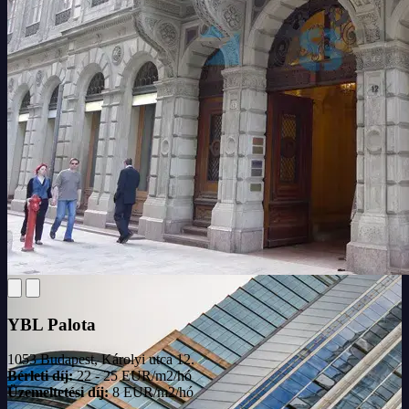
YBL Palota
1053 Budapest, Károlyi utca 12.
Bérleti díj:
22 - 25 EUR/m2/hó
Üzemeltetési díj:
8 EUR/m2/hó