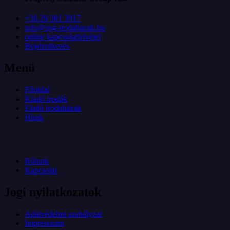
+36 20 381 3917
info@psg-irodahazak.hu
online kapcsolatfelvétel
Bejelentkezés
Menü
Főoldal
Kiadó irodák
Eladó irodaházak
Hírek
Rólunk
Kapcsolat
Jogi nyilatkozatok
Adatvédelmi szabályzat
Impresszum