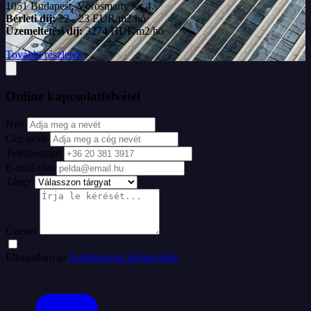
1051 Budapest, Vörösmarty tér 4.
Bérleti díj:
22 - 23 EUR/m2/hó
Üzemeltetési díj:
3274 HUF/m2/hó
További részletek
Online kapcsolatfelvétel
Név
Cég neve
Telefonszám
E-mail cím
Tárgy
Üzenet
Elfogadom az
Adatkezelési tájékoztatót