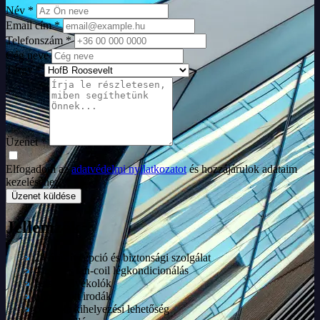
Név *
Email cím *
Telefonszám *
Cég neve
Tárgy *
Üzenet *
Elfogadom az
adatvédelmi nyilatkozatot
és hozzájárulok adataim
kezeléséhez. *
Üzenet küldése
Jellemzők
24 órás recepció és biztonsági szolgálat
4 csöves fan-coil légkondicionálás
belső árnyékolók
bútorozott irodák
cégtábla kihelyezési lehetőség