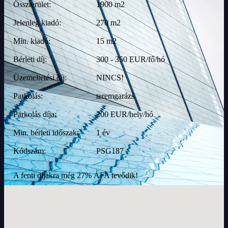
Összterület:
1900 m2
Jelenleg kiadó:
270 m2
Min. kiadó:
15 m2
Bérleti díj:
300 - 350 EUR/fő/hó
Üzemeltetési díj:
NINCS!
Parkolás:
teremgarázs
Parkolás díja:
200 EUR/hely/hó
Min. bérleti időszak:
1 év
Kódszám:
PSG187
A fenti díjakra még 27% ÁFA tevődik!