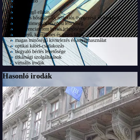
emelt padló
étterem
frisslevegő ellátás
hang- és hőszigetelő, reflexiós üvegezésű nyílászárók
kiváló tömegközlekedési lehetőség
konferenciaterem bérlés lehetősége
korszerű, kényelmes és gyors liftek
magas minőségű kivitelezés és anyaghasználat
optikai kábel-csatlakozás
tárgyaló bérlés lehetősége
titkársági szolgáltatások
virtuális irodák
Hasonló irodák