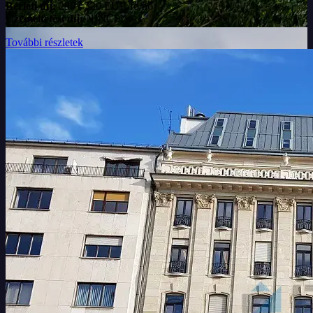
Bérleti díj:
290 - 320 EUR/fő/hó
Üzemeltetési díj:
NINCS!
További részletek