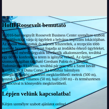
HofB Roosevelt bemutató
A 2016-ban megnyílt Roosevelt Business Center személyre szabott
megoldásokkal várja új ügyfeleit a belváros impozáns lokációjában.
Az irodák bútorozottak és teljesen felszereltek, a recepción több
nyelven beszélő személyzet fogadja az irodákba érkező ügyfeleket,
különböző méretű tárgyalók bérelhetők alkalomszerűen, továbbá
egy 60 fős konferencia terem is igénybe vehető. Az épület
szomszédságában található Gresham Palota és a Magyar
Tudományos Akadémia, továbbá pár perc séta a Szent István
Bazilika, ill. a Duna Corso. Az irodaház bármilyen
tömegközlekedési eszközzel megközelíthető: metrok (500 m),
buszok (20 m), villamos (50 m), hajó (100 m) - és természetesen
gépkocsival is könnyedén megközelíthető.
Lépjen velünk kapcsolatba!
Kérjen személyre szabott ajánlatot online!