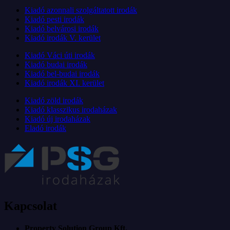
Kiadó azonnali szolgáltatott irodák
Kiadó pesti irodák
Kiadó belvárosi irodák
Kiadó irodák V. kerület
Kiadó Váci úti irodák
Kiadó budai irodák
Kiadó bel-budai irodák
Kiadó irodák XI. kerület
Kiadó zöld irodák
Kiadó klasszikus irodaházak
Kiadó új irodaházak
Eladó irodák
Kapcsolat
Property Solution Group Kft.