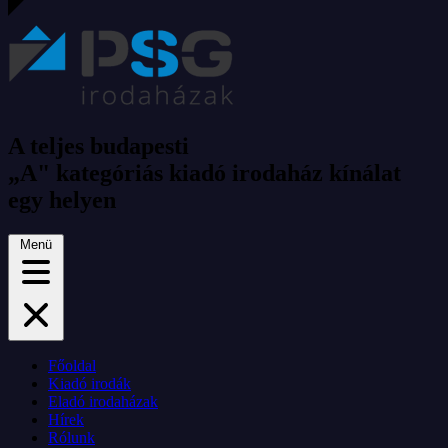
A teljes budapesti
„A" kategóriás kiadó irodaház kínálat
egy helyen
Menü
Főoldal
Kiadó irodák
Eladó irodaházak
Hírek
Rólunk