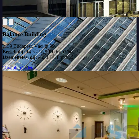
Balance Building
1139 Budapest, Váci út 99.
Bérleti díj:
14.5 - 15.5 EUR/m2/hó
Üzemeltetési díj:
2550 HUF/m2/hó
További részletek