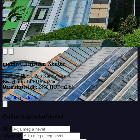
myHive Thirteen Xenter
1139 Budapest, Pap Károly utca 4.
Bérleti díj:
14 EUR/m2/hó
Üzemeltetési díj:
2450 HUF/m2/hó
További részletek
Online kapcsolatfelvétel
Név
Cég neve