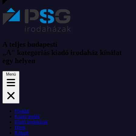
A teljes budapesti
„A" kategóriás kiadó irodaház kínálat
egy helyen
Menü
Főoldal
Kiadó irodák
Eladó irodaházak
Hírek
Rólunk