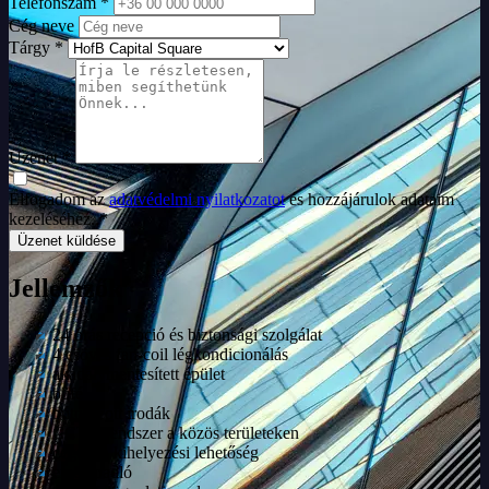
Telefonszám *
Cég neve
Tárgy *
Üzenet *
Elfogadom az
adatvédelmi nyilatkozatot
és hozzájárulok adataim
kezeléséhez. *
Üzenet küldése
Jellemzők
24 órás recepció és biztonsági szolgálat
4 csöves fan-coil légkondicionálás
akadálymentesített épület
büfé
bútorozott irodák
CCTV rendszer a közös területeken
cégtábla kihelyezési lehetőség
emelt padló