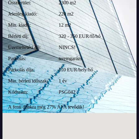
Összterület:
2300 m2
Jelenleg kiadó:
220 m2
Min. kiadó:
12 m2
Bérleti díj:
320 - 350 EUR/fő/hó
Üzemeltetési díj:
NINCS!
Parkolás:
teremgarázs
Parkolás díja:
110 EUR/hely/hó
Min. bérleti időszak:
1 év
Kódszám:
PSG042
A fenti díjakra még 27% ÁFA tevődik!