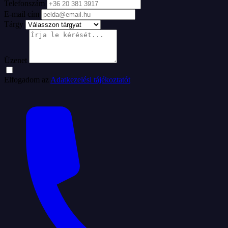
Telefonszám
E-mail cím
Tárgy
Üzenet
Elfogadom az
Adatkezelési tájékoztatót