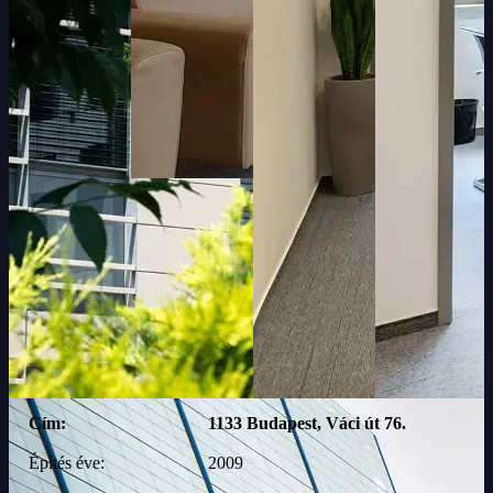
Cím:
1133 Budapest, Váci út 76.
Építés éve:
2009