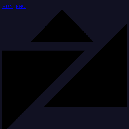
HUN
|
ENG