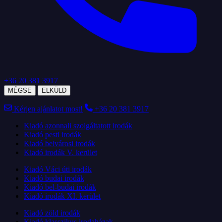
+36 20 381 3917
MÉGSE
ELKÜLD
Kérjen ajánlatot most!
+36 20 381 3917
Kiadó azonnali szolgáltatott irodák
Kiadó pesti irodák
Kiadó belvárosi irodák
Kiadó irodák V. kerület
Kiadó Váci úti irodák
Kiadó budai irodák
Kiadó bel-budai irodák
Kiadó irodák XI. kerület
Kiadó zöld irodák
Kiadó klasszikus irodaházak