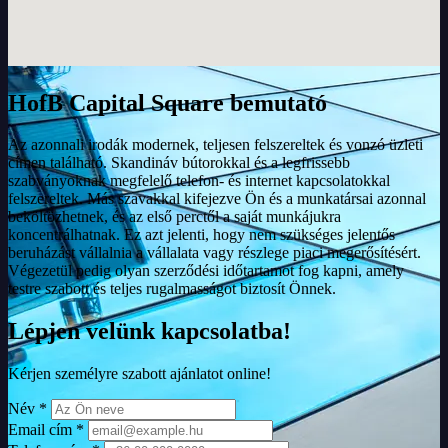
HofB Capital Square bemutató
Az azonnali irodák modernek, teljesen felszereltek és vonzó üzleti
címen található. Skandináv bútorokkal és a legfrissebb
szabványoknak megfelelő telefon- és internet kapcsolatokkal
felszereltek. Más szavakkal kifejezve Ön és a munkatársai azonnal
beköltözhetnek, és az első perctől a saját munkájukra
koncentrálhatnak. Ez azt jelenti, hogy nem szükséges jelentős
beruházást vállalnia a vállalata vagy részlege piaci megerősítésért.
Végezetül pedig olyan szerződési időtartamot fog kapni, amely
testre szabott és teljes rugalmasságot biztosít Önnek.
Lépjen velünk kapcsolatba!
Kérjen személyre szabott ajánlatot online!
Név *
Email cím *