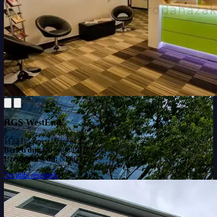
RGS WestEnd
1132 Budapest, Váci út 22.
Bérleti díj:
470 - 500 EUR/fő/hó
Üzemeltetési díj:
NINCS!
További részletek