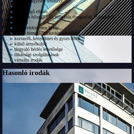
épületfelügyeleti rendszer
étterem
frisslevegő ellátás
hang- és hőszigetelő, reflexiós üvegezésű nyílászárók
kávézó
kettős elektromos betáp.
kiváló tömegközlekedési lehetőség
korszerű, kényelmes és gyors liftek
külső árnyékolók
tárgyaló bérlés lehetősége
titkársági szolgáltatások
virtuális irodák
Hasonló irodák