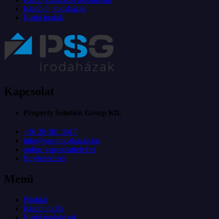
Kiadó új irodaházak
Eladó irodák
Kapcsolat
Property Solution Group Kft.
+36 20 381 3917
info@psg-irodahazak.hu
online kapcsolatfelvétel
Bejelentkezés
Menü
Főoldal
Kiadó irodák
Eladó irodaházak