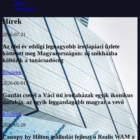
Blog
Kapcsolat
Hírek
2026-07-21
Az idei év eddigi legnagyobb irodapiaci üzlete
köttetett meg Magyarországon: új székházba
költözik a tanácsadócég
Részletek
2026-06-01
Gazdát cserél a Váci úti irodaházak egyik ikonikus
darabja, az egyik leggazdagabb magyar a vevő
Részletek
2026-05-18
Canopy by Hilton szállodát fejleszt a Realis WAM a