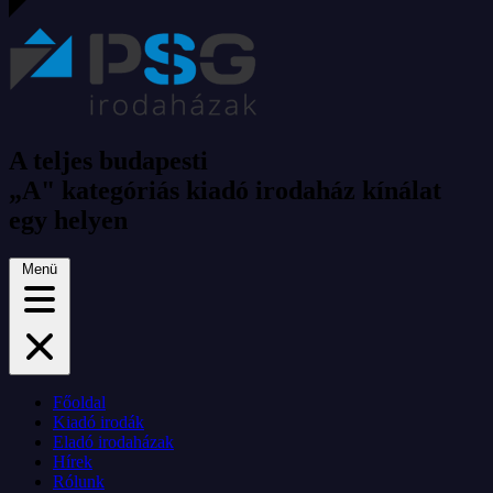
A teljes budapesti
„A" kategóriás kiadó irodaház kínálat
egy helyen
Menü
Főoldal
Kiadó irodák
Eladó irodaházak
Hírek
Rólunk