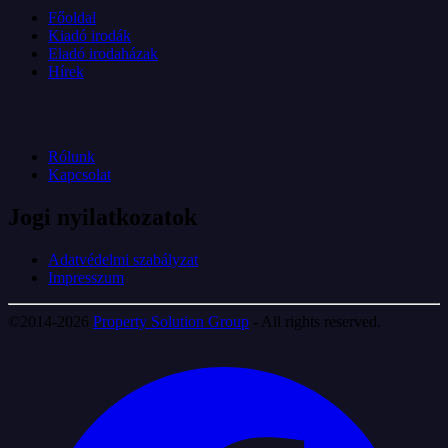
Főoldal
Kiadó irodák
Eladó irodaházak
Hírek
Rólunk
Kapcsolat
Jogi nyilatkozatok
Adatvédelmi szabályzat
Impresszum
©2014-2026
Property Solution Group
- All rights reserved.