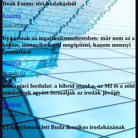
Deák Ferenc téri irodaházból
Részletek
2026-05-02
Új korszak az ingatlanüzemeltetésben: már nem az a
kérdés, mennyibe kerül megépíteni, hanem mennyi
fenntartani
Részletek
2026-03-03
Irodapiaci fordulat: a hibrid munka, az MI és a zöld
minősítések együtt formálják az irodák jövőjét
Részletek
2026-01-19
Új tulajdonosa lett Buda ikonikus irodaházának