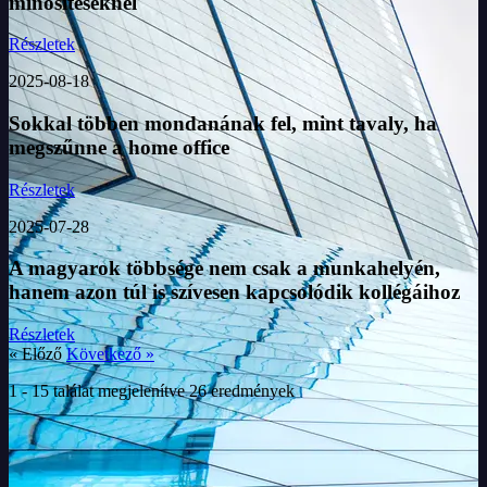
minősítéseknél
Részletek
2025-08-18
Sokkal többen mondanának fel, mint tavaly, ha
megszűnne a home office
Részletek
2025-07-28
A magyarok többsége nem csak a munkahelyén,
hanem azon túl is szívesen kapcsolódik kollégáihoz
Részletek
« Előző
Következő »
1
-
15
találat megjelenítve
26
eredmények