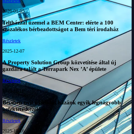
Részletek
2026-01-05
Teltházzal üzemel a BEM Center: elérte a 100
százalékos bérbeadottságot a Bem téri irodaház
Részletek
2025-12-07
A Property Solution Group közvetítése által új
gazdára talált a Terrapark Nex ’A’ épülete
Részletek
2025-11-11
Bécsben nyit új irodát hazánk egyik legnagyobb
befektetéskezelője
Részletek
2025-10-16