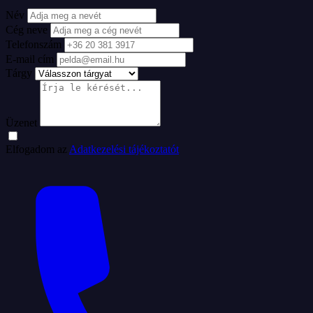
Név
Cég neve
Telefonszám
E-mail cím
Tárgy
Üzenet
Elfogadom az
Adatkezelési tájékoztatót