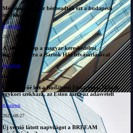
Még épül, de már bérbeadták ezt a budapesti
irodaházat
Részletek
2025-10-01
A DRFG belép a magyar kereskedelmi
ingatlanpiacra a Bartók Ház felvásárlásával
Részletek
2025-09-10
Hazai vevőé lett a Budapesti Elektromos Művek
egykori székháza, az Eston zárta az adásvételt
Részletek
2025-08-27
Új verzió látott napvilágot a BREEAM