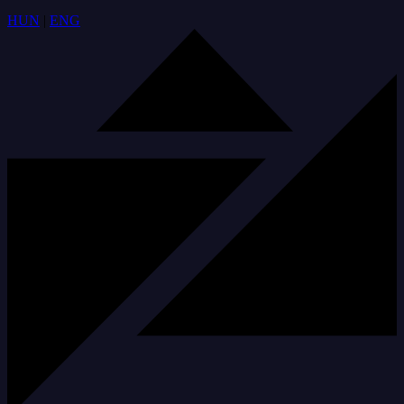
HUN
|
ENG