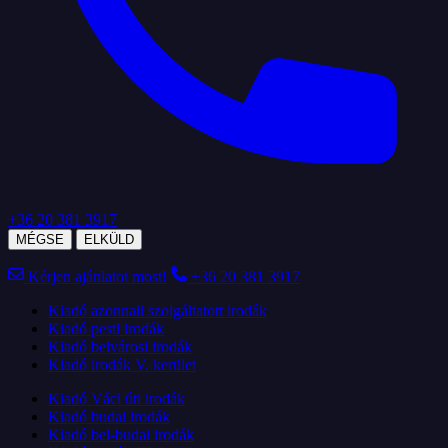
+36 20 381 3917
MÉGSE
ELKÜLD
Kérjen ajánlatot most!
+36 20 381 3917
Kiadó azonnali szolgáltatott irodák
Kiadó pesti irodák
Kiadó belvárosi irodák
Kiadó irodák V. kerület
Kiadó Váci úti irodák
Kiadó budai irodák
Kiadó bel-budai irodák