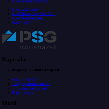
Kiadó irodák XI. kerület
Kiadó zöld irodák
Kiadó klasszikus irodaházak
Kiadó új irodaházak
Eladó irodák
Kapcsolat
Property Solution Group Kft.
+36 20 381 3917
info@psg-irodahazak.hu
online kapcsolatfelvétel
Bejelentkezés
Menü