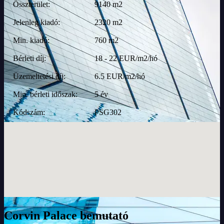
Összterület:
9140 m2
Jelenleg kiadó:
2320 m2
Min. kiadó:
760 m2
Bérleti díj:
18 - 22 EUR/m2/hó
Üzemeltetési díj:
6.5 EUR/m2/hó
Min. bérleti időszak:
5 év
Kódszám:
PSG302
Corvin Palace bemutató