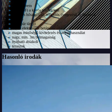
étterem
fitness terem
free Wi-Fi a közös területeken
hang- és hőszigetelő, reflexiós üvegezésű nyílászárók
kávézó
kerékpár tároló
kettős elektromos betáp.
magas minőségű kivitelezés és anyaghasználat
nagy, min. 3m belmagasság
nyitható ablakok
teraszok
Hasonló irodák