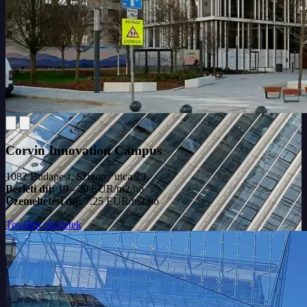
Corvin Innovation Campus
1082 Budapest, Szigony utca 29.
Bérleti díj:
19 - 20 EUR/m2/hó
Üzemeltetési díj:
7.25 EUR/m2/hó
További részletek