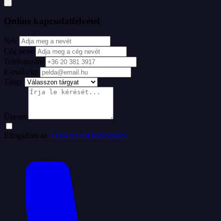
Online kapcsolatfelvétel
Név
Cég neve
Telefonszám
E-mail cím
Tárgy
Üzenet
Elfogadom az
Adatkezelési tájékoztatót