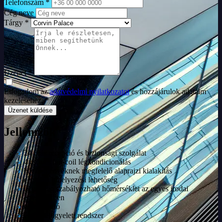
Telefonszám *
Cég neve
Tárgy *
Üzenet *
Elfogadom az
adatvédelmi nyilatkozatot
és hozzájárulok adataim
kezeléséhez. *
Üzenet küldése
Jellemzők
24 órás recepció és biztonsági szolgálat
4 csöves fan-coil légkondicionálás
bérlői igényeknek megfelelő alaprajzi kialakítás
cégtábla kihelyezési lehetőség
egyénileg szabályozható hőmérséklet az egyes irodai
egységekben
emelt padló
épületfelügyeleti rendszer