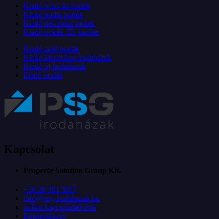
Kiadó Váci úti irodák
Kiadó budai irodák
Kiadó bel-budai irodák
Kiadó irodák XI. kerület
Kiadó zöld irodák
Kiadó klasszikus irodaházak
Kiadó új irodaházak
Eladó irodák
Kapcsolat
Property Solution Group Kft.
+36 20 381 3917
info@psg-irodahazak.hu
online kapcsolatfelvétel
Bejelentkezés