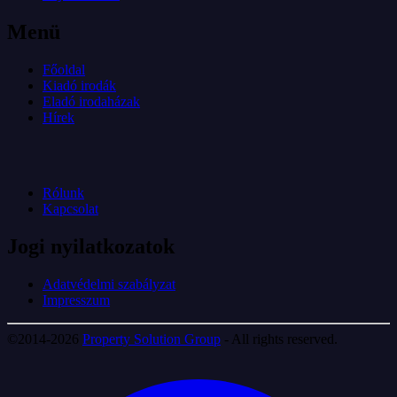
Menü
Főoldal
Kiadó irodák
Eladó irodaházak
Hírek
Rólunk
Kapcsolat
Jogi nyilatkozatok
Adatvédelmi szabályzat
Impresszum
©2014-2026
Property Solution Group
- All rights reserved.