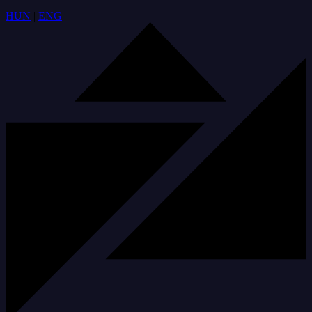
HUN
|
ENG