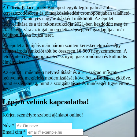
A Corvin Palace, mely Budapest egyik legforgalmasabb
kereszteződésében és tömegközlekedési csomópontjában található,
1926 óta tekintélyes nagyáruházként működött. Az épület
helyreállítása és a tér rekonstrukciója 2021-ben kezdődött meg és
2023 tavaszára az ingatlan eredeti szépségével gazdagítja a már
felújított Blaha Lujza teret.
Az épület a felújítás után három szinten kereskedelmi és négy
szinten iroda funkciót tölt be összesen 16.500 négyzetméteren. A
tetőszinten egy panoráma terasz nyújt gasztronómiai és kulturális
élményeket.
Az épület - műemléki helyreállítását és a 21. század műszaki
igényeinek megfelelő modernizálását követően - Budapest ékköve,
mind esztétikailag, mind a szolgáltatásait és minőségét figyelembe
véve.
Lépjen velünk kapcsolatba!
Kérjen személyre szabott ajánlatot online!
Név *
Email cím *