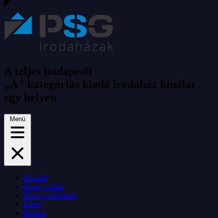
A teljes budapesti
„A" kategóriás kiadó irodaház kínálat
egy helyen
Menü
Főoldal
Kiadó irodák
Eladó irodaházak
Hírek
Rólunk