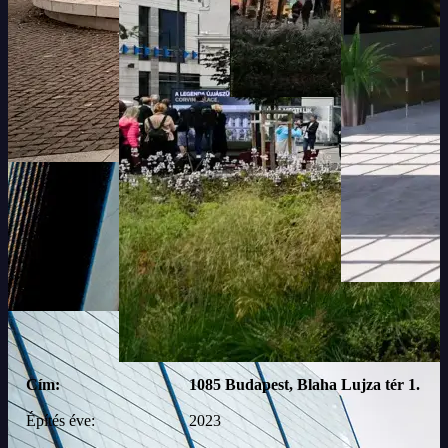
Cím:
1085 Budapest, Blaha Lujza tér 1.
Építés éve:
2023