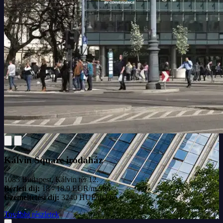
Kálvin Square irodaház
1085 Budapest, Kálvin tér 12.
Bérleti díj:
18 - 18.9 EUR/m2/hó
Üzemeltetési díj:
3240 HUF/m2/hó
További részletek