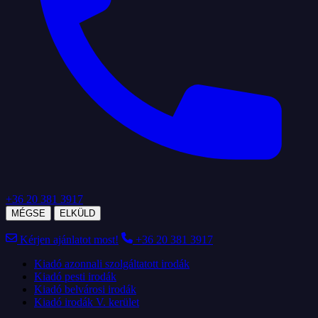
+36 20 381 3917
MÉGSE
ELKÜLD
Kérjen ajánlatot most!
+36 20 381 3917
Kiadó azonnali szolgáltatott irodák
Kiadó pesti irodák
Kiadó belvárosi irodák
Kiadó irodák V. kerület