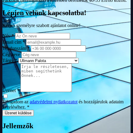
Parkolók (teremgarázs) a közelben bérelhetők 40-55 Eft/hó között.
Lépjen velünk kapcsolatba!
Kérjen személyre szabott ajánlatot online!
Név *
Email cím *
Telefonszám *
Cég neve
Tárgy *
Üzenet *
Elfogadom az
adatvédelmi nyilatkozatot
és hozzájárulok adataim
kezeléséhez. *
Üzenet küldése
Jellemzők