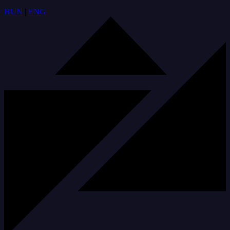
HUN
|
ENG