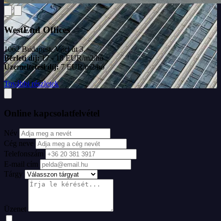
WestEnd Offices
1062 Budapest, Váci út 3.
Bérleti díj:
17 - 18 EUR/m2/hó
Üzemeltetési díj:
7 EUR/m2/hó
További részletek
Online kapcsolatfelvétel
Név
Cég neve
Telefonszám
E-mail cím
Tárgy
Üzenet