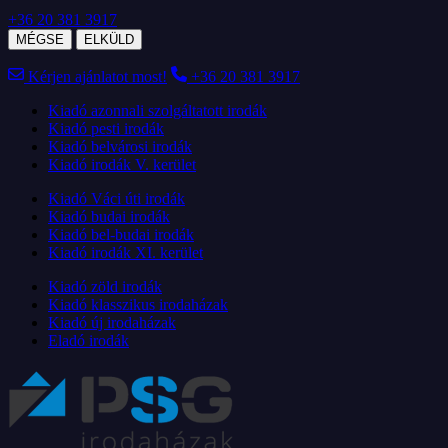
+36 20 381 3917
MÉGSE
ELKÜLD
Kérjen ajánlatot most!
+36 20 381 3917
Kiadó azonnali szolgáltatott irodák
Kiadó pesti irodák
Kiadó belvárosi irodák
Kiadó irodák V. kerület
Kiadó Váci úti irodák
Kiadó budai irodák
Kiadó bel-budai irodák
Kiadó irodák XI. kerület
Kiadó zöld irodák
Kiadó klasszikus irodaházak
Kiadó új irodaházak
Eladó irodák