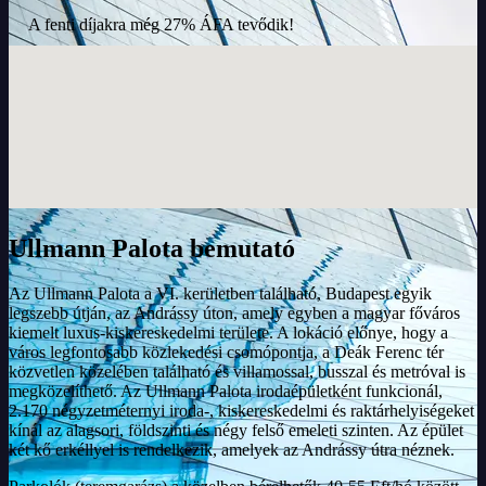
A fenti díjakra még 27% ÁFA tevődik!
Ullmann Palota bemutató
Az Ullmann Palota a VI. kerületben található, Budapest egyik
legszebb útján, az Andrássy úton, amely egyben a magyar főváros
kiemelt luxus-kiskereskedelmi területe. A lokáció előnye, hogy a
város legfontosabb közlekedési csomópontja, a Deák Ferenc tér
közvetlen közelében található és villamossal, busszal és metróval is
megközelíthető. Az Ullmann Palota irodaépületként funkcionál,
2.170 négyzetméternyi iroda-, kiskereskedelmi és raktárhelyiségeket
kínál az alagsori, földszinti és négy felső emeleti szinten. Az épület
két kő erkéllyel is rendelkezik, amelyek az Andrássy útra néznek.