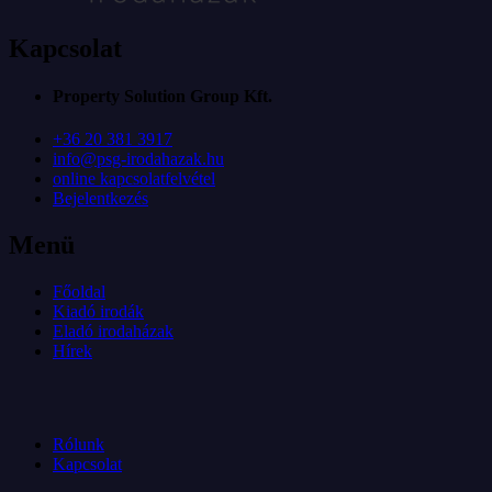
Kapcsolat
Property Solution Group Kft.
+36 20 381 3917
info@psg-irodahazak.hu
online kapcsolatfelvétel
Bejelentkezés
Menü
Főoldal
Kiadó irodák
Eladó irodaházak
Hírek
Rólunk
Kapcsolat