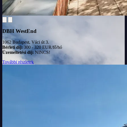
DBH WestEnd
1062 Budapest, Váci út 3.
Bérleti díj:
300 - 320 EUR/fő/hó
Üzemeltetési díj:
NINCS!
További részletek