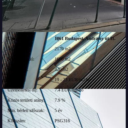
Cím:
1061 Budapest, Andrássy út 11.
Összterület:
2170 m2
Jelenleg kiadó:
1690 m2
Min. kiadó:
320 m2
Bérleti díj:
19 - 23 EUR/m2/hó
Üzemeltetési díj:
7.4 EUR/m2/hó
Közös területi arány:
7.9 %
Min. bérleti időszak:
5 év
Kódszám:
PSG316