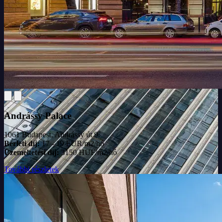
Andrássy Palace
1061 Budapest, Andrássy út 9.
Bérleti díj:
17 - 19 EUR/m2/hó
Üzemeltetési díj:
3150 HUF/m2/hó
További részletek