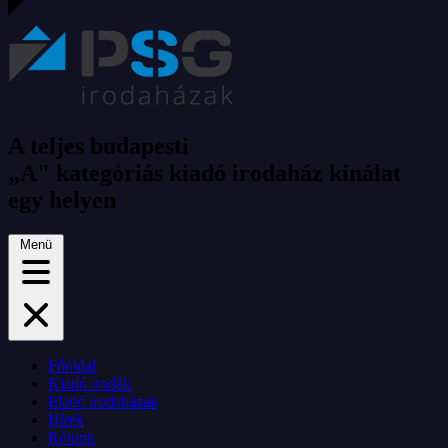
A teljes budapesti
„A" kategóriás kiadó irodaház kínálat
egy helyen
Menü
Főoldal
Kiadó irodák
Eladó irodaházak
Hírek
Rólunk