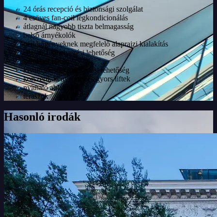
24 órás recepció és biztonsági szolgálat
4 csöves fan-coil légkondicionálás
átlagnál nagyobb tiszta belmagasság
belső árnyékolók
bérlői igényeknek megfelelő alaprajzi kialakítás
cégtábla kihelyezési lehetőség
kerékpár tároló
kiváló tömegközlekedési lehetőség
korszerű, kényelmes és gyors liftek
nyitható ablakok
teraszok
Hasonló irodák