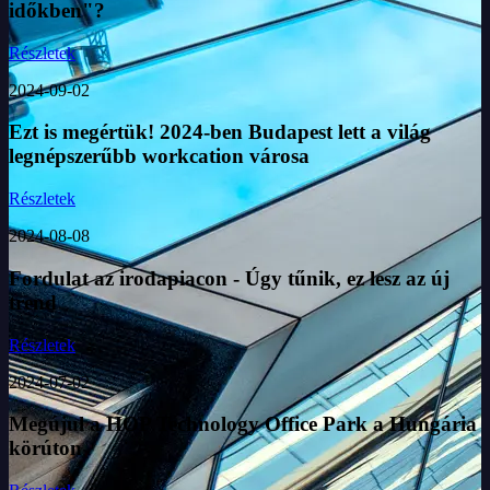
időkben"?
Részletek
2024-09-02
Ezt is megértük! 2024-ben Budapest lett a világ
legnépszerűbb workcation városa
Részletek
2024-08-08
Fordulat az irodapiacon - Úgy tűnik, ez lesz az új
trend
Részletek
2024-07-02
Megújul a HOP Technology Office Park a Hungária
körúton