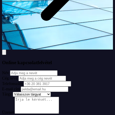
Online kapcsolatfelvétel
Név
Cég neve
Telefonszám
E-mail cím
Tárgy
Üzenet