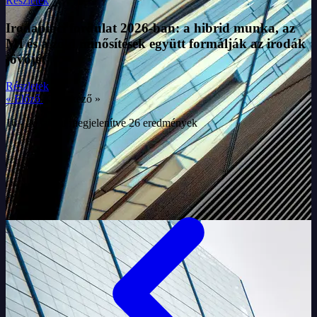
Részletek
Irodapiaci fordulat 2026-ban: a hibrid munka, az
MI és a zöld minősítések együtt formálják az irodák
jövőjét
Részletek
« Előző
Következő »
16
-
26
találat megjelenítve
26
eredmények