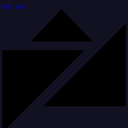
HUN
|
ENG