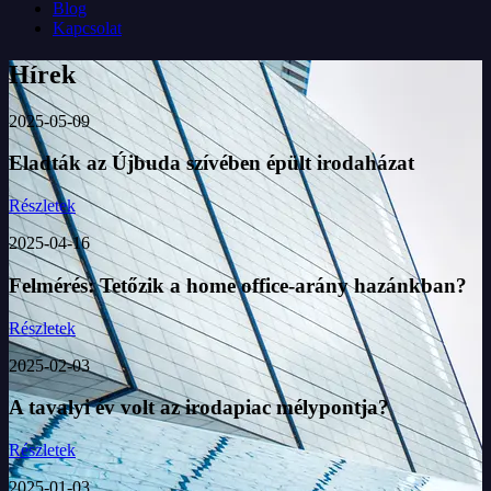
Blog
Kapcsolat
Hírek
2025-05-09
Eladták az Újbuda szívében épült irodaházat
Részletek
2025-04-16
Felmérés: Tetőzik a home office-arány hazánkban?
Részletek
2025-02-03
A tavalyi év volt az irodapiac mélypontja?
Részletek
2025-01-03