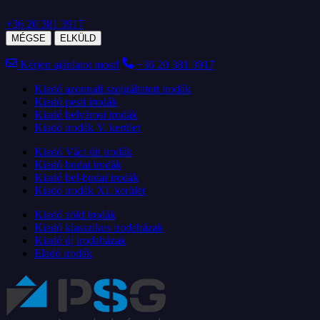
+36 20 381 3917
MÉGSE
ELKÜLD
Kérjen ajánlatot most!
+36 20 381 3917
Kiadó azonnali szolgáltatott irodák
Kiadó pesti irodák
Kiadó belvárosi irodák
Kiadó irodák V. kerület
Kiadó Váci úti irodák
Kiadó budai irodák
Kiadó bel-budai irodák
Kiadó irodák XI. kerület
Kiadó zöld irodák
Kiadó klasszikus irodaházak
Kiadó új irodaházak
Eladó irodák