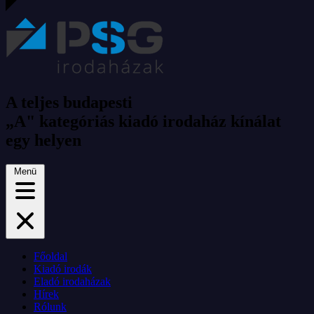
A teljes budapesti
„A" kategóriás kiadó irodaház kínálat
egy helyen
Menü
Főoldal
Kiadó irodák
Eladó irodaházak
Hírek
Rólunk