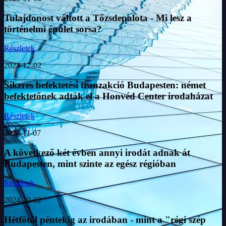
Tulajdonost váltott a Tőzsdepalota - Mi lesz a
történelmi épület sorsa?
Részletek
2024-12-02
Sikeres befektetési tranzakció Budapesten: német
befektetőnek adták el a Honvéd Center irodaházat
Részletek
2024-11-07
A következő két évben annyi irodát adnak át
Budapesten, mint szinte az egész régióban
Részletek
2024-10-02
Hétfőtől péntekig az irodában - mint a "régi szép