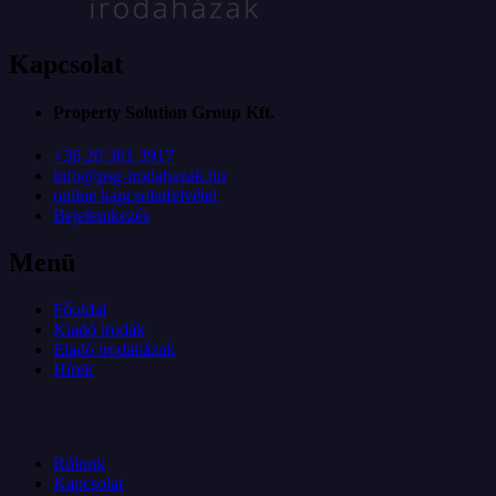
Kapcsolat
Property Solution Group Kft.
+36 20 381 3917
info@psg-irodahazak.hu
online kapcsolatfelvétel
Bejelentkezés
Menü
Főoldal
Kiadó irodák
Eladó irodaházak
Hírek
Rólunk
Kapcsolat