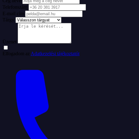
Cég neve
Telefonszám
E-mail cím
Tárgy
Üzenet
Elfogadom az
Adatkezelési tájékoztatót