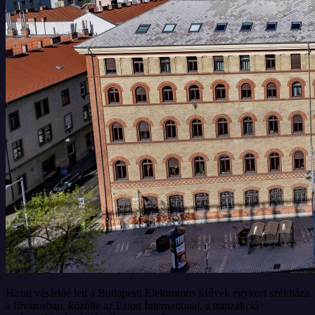
Hazai vásárlóé lett a Budapesti Elektromos Művek egykori székháza
a fővárosban, közölte az Eston International, a tranzakció