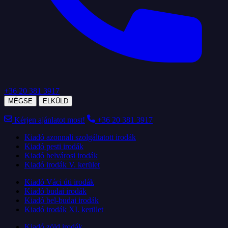
+36 20 381 3917
MÉGSE
ELKÜLD
Kérjen ajánlatot most!
+36 20 381 3917
Kiadó azonnali szolgáltatott irodák
Kiadó pesti irodák
Kiadó belvárosi irodák
Kiadó irodák V. kerület
Kiadó Váci úti irodák
Kiadó budai irodák
Kiadó bel-budai irodák
Kiadó irodák XI. kerület
Kiadó zöld irodák