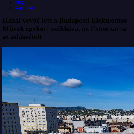
Blog
Kapcsolat
Hazai vevőé lett a Budapesti Elektromos
Művek egykori székháza, az Eston zárta
az adásvételt