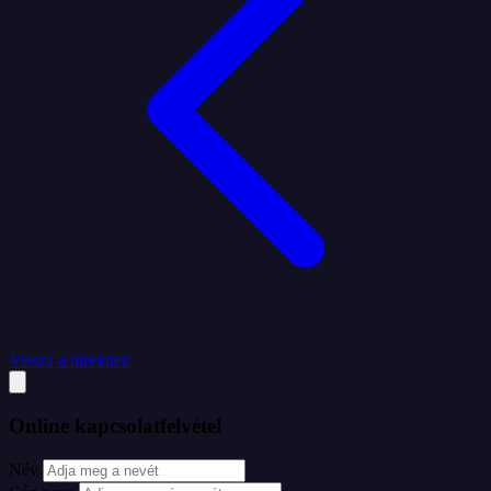
Vissza a hírekhez
Online kapcsolatfelvétel
Név