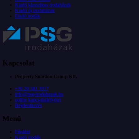
Kiadó klasszikus irodaházak
Kiadó új irodaházak
Eladó irodák
Kapcsolat
Property Solution Group Kft.
+36 20 381 3917
info@psg-irodahazak.hu
online kapcsolatfelvétel
Bejelentkezés
Menü
Főoldal
Kiadó irodák