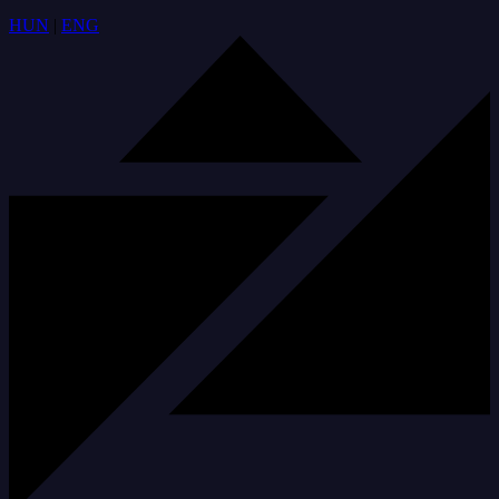
HUN
|
ENG