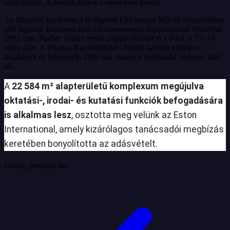
tanácsadója. A vételár, illetve a vevő nem ismert.
Az illusztris, korábban a Budapesti Elektromos Művek tulajdonában
álló ingatlan Budapest első villamosenergia-központjának részeként
1893-ban, Pucher József tervei alapján készült el a Váci út 72–74.
szám alatt. A főváros áramellátásáért felelős üzemet többször
átépítették és bővítették, 2006 óta országos műemléki védelem alatt
áll.
A
22 584 m² alapterületű komplexum megújulva
oktatási-, irodai- és kutatási funkciók befogadására
is alkalmas lesz
, osztotta meg velünk az Eston
International, amely kizárólagos tanácsadói megbízás
keretében bonyolította az adásvételt.
Forrás: portfolio.hu