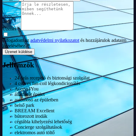
Üzenet *
Elfogadom az
adatvédelmi nyilatkozatot
és hozzájárulok adataim
kezeléséhez. *
Üzenet küldése
Jellemzők
24 órás recepció és biztonsági szolgálat
4 csöves fan-coil légkondicionálás
Access4You
állatbarát épület
autómosó az épületben
belső park
BREEAM Excellent
bútorozott irodák
cégtábla kihelyezési lehetőség
Concierge szolgáltatások
elektromos autó töltő