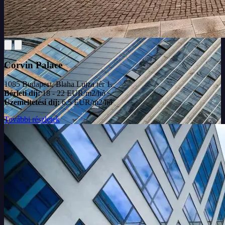
Corvin Palace
1085 Budapest, Blaha Lujza tér 1.
Bérleti díj:
18 - 22 EUR/m2/hó
Üzemeltetési díj:
6.5 EUR/m2/hó
További részletek