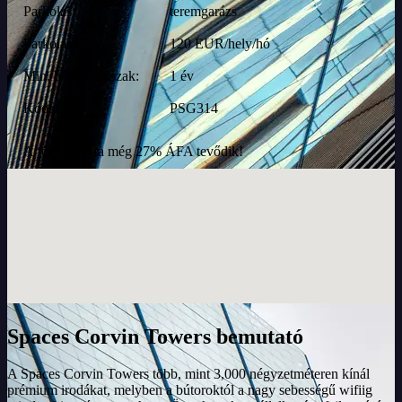
Parkolás:
teremgarázs
Parkolás díja:
120 EUR/hely/hó
Min. bérleti időszak:
1 év
Kódszám:
PSG314
A fenti díjakra még 27% ÁFA tevődik!
Spaces Corvin Towers bemutató
A Spaces Corvin Towers több, mint 3,000 négyzetméteren kínál
prémium irodákat, melyben a bútoroktól a nagy sebességű wifiig