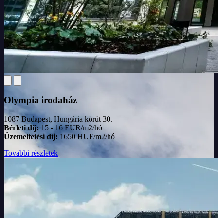
Olympia irodaház
1087 Budapest, Hungária körút 30.
Bérleti díj:
15 - 16 EUR/m2/hó
Üzemeltetési díj:
1650 HUF/m2/hó
További részletek