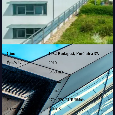
Cím:
1082 Budapest, Futó utca 37.
Építés éve:
2010
Összterület:
3450 m2
Jelenleg kiadó:
520 m2
Min. kiadó:
15 m2
Bérleti díj:
270 - 320 EUR/fő/hó
Üzemeltetési díj:
NINCS!