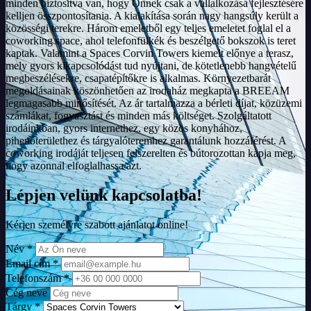
minden biztosítva van, hogy Önnek csak a vállalkozása fejlesztésére
kelljen összpontosítania. A kialakítása során nagy hangsúly került a
közösségi terekre. Három emeletből egy teljes emeletet foglal el a
coworking space, ahol telefonfülkék és beszélgető bokszok is teret
kaptak. Valamint a Spaces Corvin Towers kiemelt előnye a terasz,
mely gyors kikapcsolódást tud nyújtani, de kötetlenebb hangvételű
megbeszélésekre, csapatépítőkre is alkalmas. Környezetbarát
megoldásainak köszönhetően az irodaház megkapta a BREEAM
legmagasabb minősítését. Az ár tartalmazza a bérleti díjat, közüzemi
számlákat, fogyasztást és minden más költséget. Szolgáltatott
irodáinkban, gyors internethez, egy közös konyhához,
pihenőterülethez és tárgyalóteremhez garantálunk hozzáférést. A
coworking irodáját teljesen felszerelten és bútorozottan kapja meg,
hogy azonnal elfoglalhassa azt.
Lépjen velünk kapcsolatba!
Kérjen személyre szabott ajánlatot online!
Név *
Email cím *
Telefonszám *
Cég neve
Tárgy *