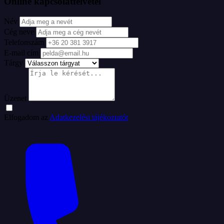
Online kapcsolatfelvétel
Név
Cég neve
Telefonszám
E-mail cím
Tárgy
Üzenet
Elfogadom az
Adatkezelési tájékoztatót