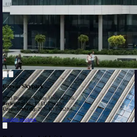
Corvin Skypark
1083 Budapest, Bókay János utca 36.
Bérleti díj:
18 - 19 EUR/m2/hó
Üzemeltetési díj:
2970 HUF/m2/hó
További részletek