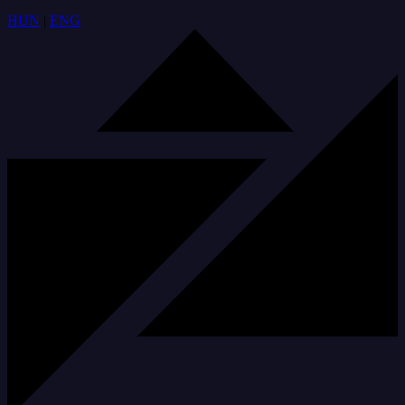
HUN
|
ENG