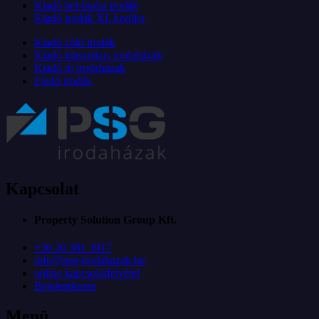
Kiadó bel-budai irodák
Kiadó irodák XI. kerület
Kiadó zöld irodák
Kiadó klasszikus irodaházak
Kiadó új irodaházak
Eladó irodák
Kapcsolat
Property Solution Group Kft.
+36 20 381 3917
info@psg-irodahazak.hu
online kapcsolatfelvétel
Bejelentkezés
Menü