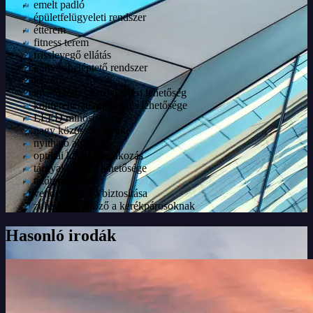
emelt padló
épületfelügyeleti rendszer
étterem
fitness terem
frisslevegő ellátás
kártyás beléptető rendszer
kávézó
kiváló tömegközlekedési lehetőség
konferenciaterem bérlés lehetősége
LEED minősítés
nagy közösségi terek
nyitható ablakok
optikai kábel-csatlakozás
tárgyaló bérlés lehetősége
tetőterasz
vendégparkoló biztosítása
zuhanyzó, öltöző a kerékpárosoknak
Hasonló irodák