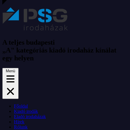
A teljes budapesti
„A" kategóriás kiadó irodaház kínálat
egy helyen
Menü
Főoldal
Kiadó irodák
Eladó irodaházak
Hírek
Rólunk