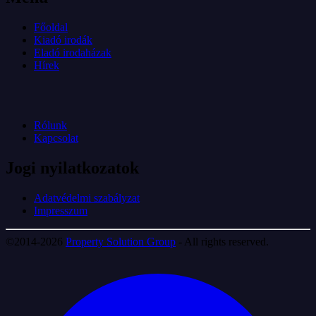
Főoldal
Kiadó irodák
Eladó irodaházak
Hírek
Rólunk
Kapcsolat
Jogi nyilatkozatok
Adatvédelmi szabályzat
Impresszum
©2014-2026
Property Solution Group
- All rights reserved.