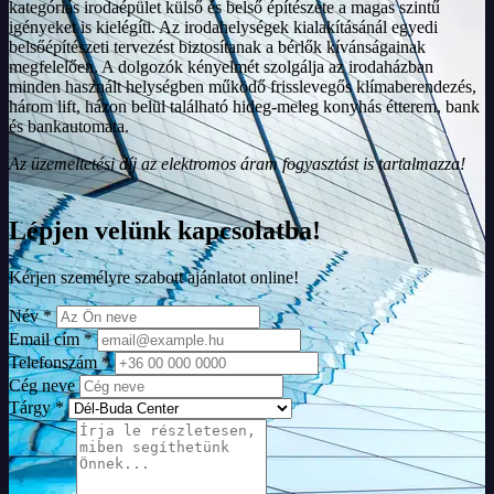
kategóriás irodaépület külső és belső építészete a magas szintű
igényeket is kielégíti. Az irodahelységek kialakításánál egyedi
belsőépítészeti tervezést biztosítanak a bérlők kívánságainak
megfelelően. A dolgozók kényelmét szolgálja az irodaházban
minden használt helységben működő frisslevegős klímaberendezés,
három lift, házon belül található hideg-meleg konyhás étterem, bank
és bankautomata.
Az üzemeltetési díj az elektromos áram fogyasztást is tartalmazza!
Lépjen velünk kapcsolatba!
Kérjen személyre szabott ajánlatot online!
Név *
Email cím *
Telefonszám *
Cég neve
Tárgy *