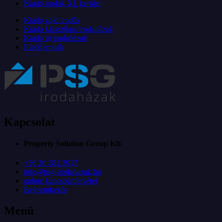
Kiadó irodák XI. kerület
Kiadó zöld irodák
Kiadó klasszikus irodaházak
Kiadó új irodaházak
Eladó irodák
Kapcsolat
Property Solution Group Kft.
+36 20 381 3917
info@psg-irodahazak.hu
online kapcsolatfelvétel
Bejelentkezés
Menü