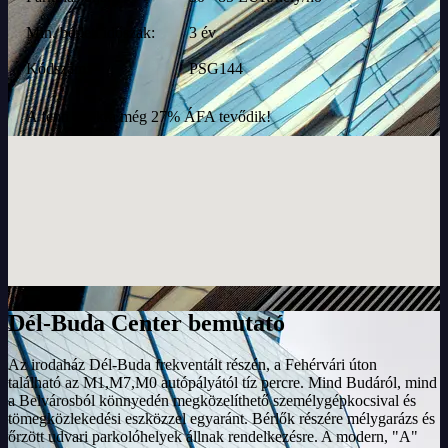
Min. bérleti időszak:
3 év
Kódszám:
PSG144
A fenti díjakra még 27% ÁFA tevődik!
Dél-Buda Center bemutató
Az irodaház Dél-Buda frekventált részén, a Fehérvári úton
található az M1,M7,M0 autópályától tíz percre. Mind Budáról, mind
a Belvárosból könnyedén megközelíthető személygépkocsival és
tömegközlekedési eszközzel egyaránt. Bérlők részére mélygarázs és
őrzött udvari parkolóhelyek állnak rendelkezésre. A modern, "A"