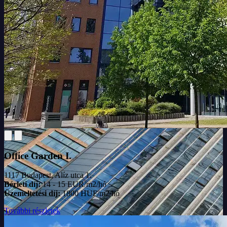
Office Garden I.
1117 Budapest, Alíz utca 1.
Bérleti díj:
14 - 15 EUR/m2/hó
Üzemeltetési díj:
1800 HUF/m2/hó
További részletek