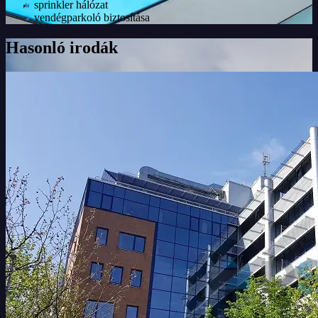
sprinkler hálózat
vendégparkoló biztosítása
Hasonló irodák