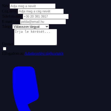
Név
Cég neve
Telefonszám
E-mail cím
Tárgy
Üzenet
Elfogadom az
Adatkezelési tájékoztatót