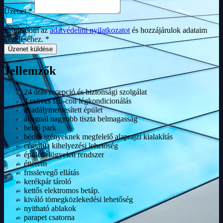
Üzenet *
Elfogadom az
adatvédelmi nyilatkozatot
és hozzájárulok adataim
kezeléséhez. *
Üzenet küldése
Jellemzők
24 órás recepció és biztonsági szolgálat
4 csöves fan-coil légkondicionálás
akadálymentesített épület
átlagnál nagyobb tiszta belmagasság
belső park
bérlői igényeknek megfelelő alaprajzi kialakítás
cégtábla kihelyezési lehetőség
épületfelügyeleti rendszer
étterem
frisslevegő ellátás
kerékpár tároló
kettős elektromos betáp.
kiváló tömegközlekedési lehetőség
nyitható ablakok
parapet csatorna