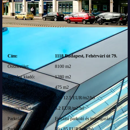
Cím:
1118 Budapest, Fehérvári út 79.
Összterület:
8100 m2
Jelenleg kiadó:
1280 m2
Min. kiadó:
475 m2
Bérleti díj:
12 - 12.5 EUR/m2/hó
Üzemeltetési díj:
5.2 EUR/m2/hó
Parkolás:
Felszíni parkoló és teremgarázs
Parkolás díja:
50 - 85 EUR/hely/hó