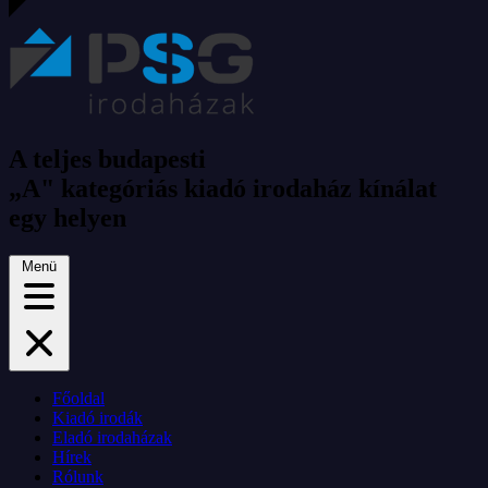
A teljes budapesti
„A" kategóriás kiadó irodaház kínálat
egy helyen
Menü
Főoldal
Kiadó irodák
Eladó irodaházak
Hírek
Rólunk