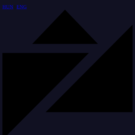
HUN
|
ENG