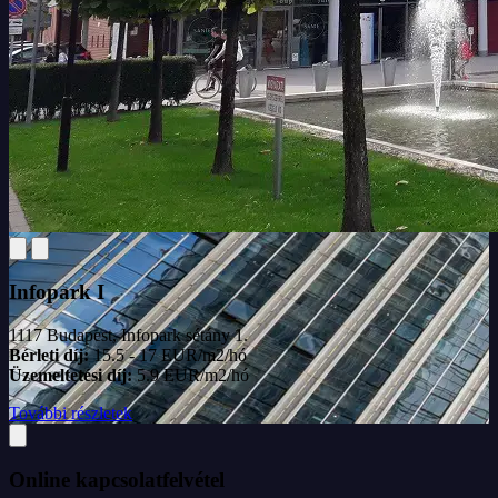
Infopark I
1117 Budapest, Infopark sétány 1.
Bérleti díj:
15.5 - 17 EUR/m2/hó
Üzemeltetési díj:
5.9 EUR/m2/hó
További részletek
Online kapcsolatfelvétel