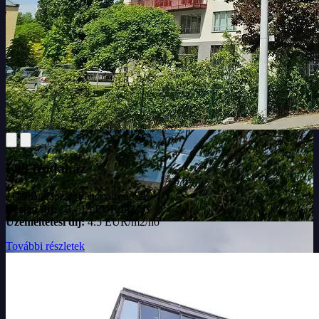
F99 Irodaház
1119 Budapest, Fehérvári út 99.
Bérleti díj:
13 - 15 EUR/m2/hó
Üzemeltetési díj:
4.5 EUR/m2/hó
További részletek